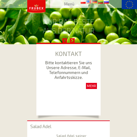
Zum Inhalt
Menü
springen
NUR DAS BESTE
AUS DER NATUR
KONTAKT
Bitte kontaktieren Sie uns
Unsere Adresse, E-Mail,
Telefonnummern und
Anfahrtsskizze.
MEHR
Salad Adel
Salad Adel seiner