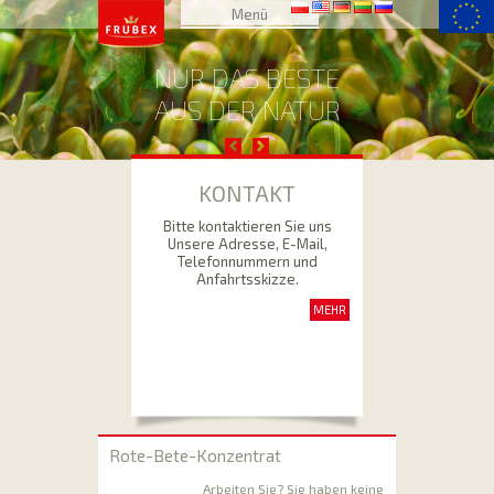
Zum Inhalt
Menü
springen
NUR DAS BESTE
AUS DER NATUR
KONTAKT
Bitte kontaktieren Sie uns
Unsere Adresse, E-Mail,
Telefonnummern und
Anfahrtsskizze.
MEHR
Rote-Bete-Konzentrat
Arbeiten Sie? Sie haben keine